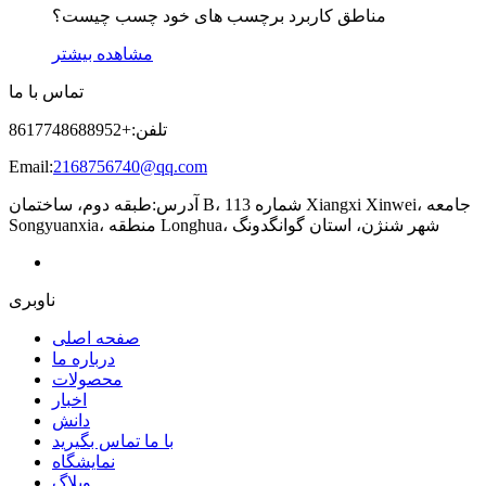
مناطق کاربرد برچسب های خود چسب چیست؟
مشاهده بیشتر
تماس با ما
تلفن:
+8617748688952
Email:
2168756740@qq.com
آدرس:
طبقه دوم، ساختمان B، شماره 113 Xiangxi Xinwei، جامعه
Songyuanxia، منطقه Longhua، شهر شنژن، استان گوانگدونگ
ناوبری
صفحه اصلی
درباره ما
محصولات
اخبار
دانش
با ما تماس بگیرید
نمایشگاه
وبلاگ