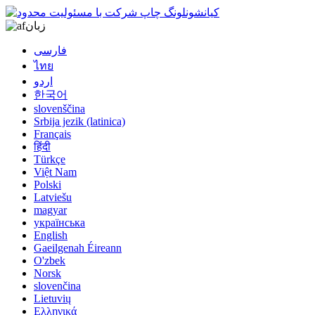
زبان
فارسی
ไทย
اردو
한국어
slovenščina
Srbija jezik (latinica)
Français
हिंदी
Türkçe
Việt Nam
Polski
Latviešu
magyar
українська
English
Gaeilgenah Éireann
O'zbek
Norsk
slovenčina
Lietuvių
Ελληνικά