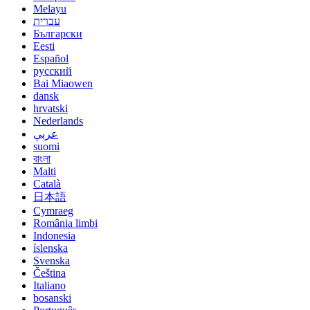
Melayu
עברית
Български
Eesti
Español
русский
Bai Miaowen
dansk
hrvatski
Nederlands
عربي
suomi
বাংলা
Malti
Català
日本語
Cymraeg
România limbi
Indonesia
íslenska
Svenska
Čeština
Italiano
bosanski