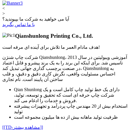
<
>
آیا می خواهید به شرکت ما بپیوندید؟
با ما تماس بگیرید
Qianshunlong Printing Co., Ltd.
هدف مادام العمر ما تلاش برای آینده ای مرفه است!
شرکت چاپ شنژن Qianshunlong، آموزشی ویبولیتین در سال 2013
تاسیس شد. برای اینکه این برند را به یک برند پیشرو و قابل اعتماد
در صنعت برچسب گذاری جهانی تبدیل کند، Qianshunlong به
احساس مسئولیت واقعی، نگرش کاری دقیق و دقیق، و قلب
ساختن آن پایبند است. نام تجاری
Qian Shunlong دارای یک خط تولید چاپ کامل است و یک
شرکت چاپ حرفه ای است که تحقیق و توسعه، تولید،
فروش و خدمات را ادغام می کند.
استخدام بیش از 20 مهندس چاپ پردرآمد و تجهیزات پیشرفته
تولید
ظرفیت تولید ماهانه بیش از ده ها میلیون مجموعه است
[[TD-مشاهده بیشتر]]